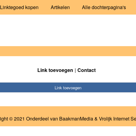
Linktegoed kopen
Artikelen
Alle dochterpagina's
Link toevoegen
Contact
Link toevoegen
ight © 2021 Onderdeel van
BaakmanMedia
&
Vrolijk Internet S